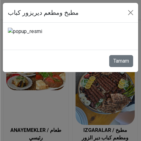
مطبخ ومطعم ديريزور كباب
TR
Tamam
IZGARALAR / مطبخ
ANAYEMEKLER / طعام
ومطعم كباب دير الزور
رئيسي