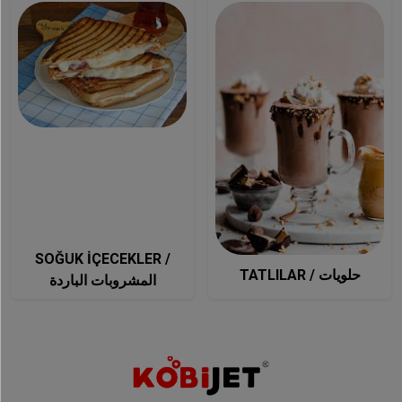
SOĞUK İÇECEKLER /
TATLILAR / حلويات
المشروبات الباردة