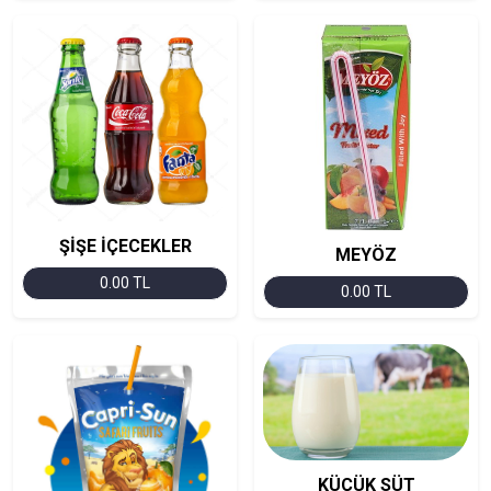
ŞİŞE İÇECEKLER
MEYÖZ
0.00 TL
0.00 TL
KÜÇÜK SÜT