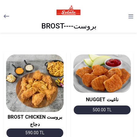
BROST----بروست
NUGGET ناغيت
500.00 TL
BROST CHICKEN بروست
دجاج
590.00 TL