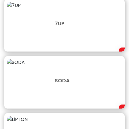
7UP
SODA